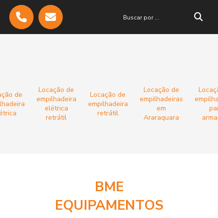
Locação de
Locação de
Locaç
ação de
Locação de
empilhadeira
empilhadeiras
empilha
lhadeira
empilhadeira
elétrica
em
pa
étrica
retrátil
retrátil
Araraquara
arm
BME
EQUIPAMENTOS