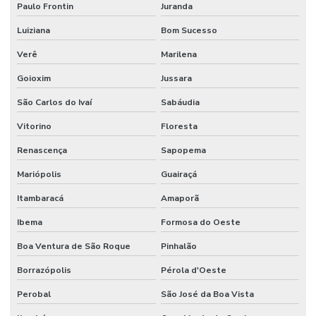
Paulo Frontin
Juranda
Luiziana
Bom Sucesso
Verê
Marilena
Goioxim
Jussara
São Carlos do Ivaí
Sabáudia
Vitorino
Floresta
Renascença
Sapopema
Mariópolis
Guairaçá
Itambaracá
Amaporã
Ibema
Formosa do Oeste
Boa Ventura de São Roque
Pinhalão
Borrazópolis
Pérola d'Oeste
Perobal
São José da Boa Vista