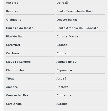
Astorga
Ubiratã
Reserva
Santa Terezinha de Itaipu
Ortigueira
Quatro Barras
Cruzeiro do Oeste
Santo Antônio do Sudoeste
Piraí do Sul
Coronel Vivida
Carambeí
Loanda
Cambará
Colorado
Siqueira Campos
Jandaia do Sul
Chopinzinho
Capanema
Tibagi
Andirá
Ampére
Realeza
Wenceslau Braz
Contenda
Cafelândia
Altônia