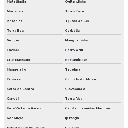
Matelândia
Quitandinha
Morretes
Terra Roxa
Antonina
Tijucas do Sul
Terra Boa
Corbélia
Sengés
Mangueirinha
Faxinal
Cerro Azul
Cruz Machado
Sertanópolis
Marmeleiro
Tapejara
Bituruna
Cândido de Abreu
Salto do Lontra
Clevelândia
Candói
Terra Rica
Bela Vista do Paraíso
Capitão Leônidas Marques
Rebouças
Ipiranga
Santa Izabel do Oeste
Rio Azul