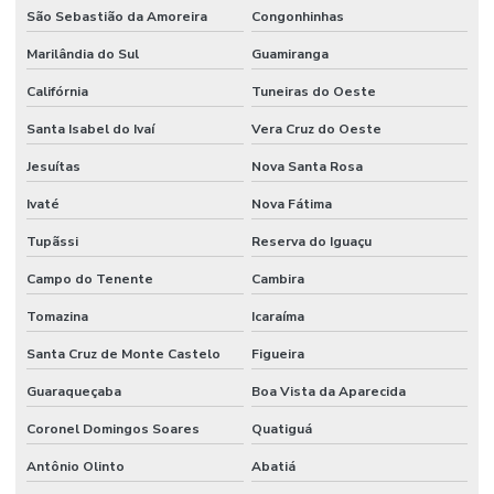
São Sebastião da Amoreira
Congonhinhas
Marilândia do Sul
Guamiranga
Califórnia
Tuneiras do Oeste
Santa Isabel do Ivaí
Vera Cruz do Oeste
Jesuítas
Nova Santa Rosa
Ivaté
Nova Fátima
Tupãssi
Reserva do Iguaçu
Campo do Tenente
Cambira
Tomazina
Icaraíma
Santa Cruz de Monte Castelo
Figueira
Guaraqueçaba
Boa Vista da Aparecida
Coronel Domingos Soares
Quatiguá
Antônio Olinto
Abatiá