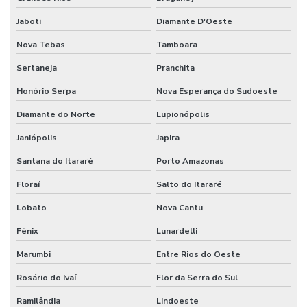
Jaboti
Diamante D'Oeste
Nova Tebas
Tamboara
Sertaneja
Pranchita
Honório Serpa
Nova Esperança do Sudoeste
Diamante do Norte
Lupionópolis
Janiópolis
Japira
Santana do Itararé
Porto Amazonas
Floraí
Salto do Itararé
Lobato
Nova Cantu
Fênix
Lunardelli
Marumbi
Entre Rios do Oeste
Rosário do Ivaí
Flor da Serra do Sul
Ramilândia
Lindoeste