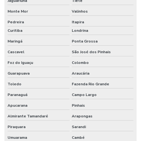
Jaguariúna
Tietê
Monte Mor
Valinhos
Pedreira
Itapira
Curitiba
Londrina
Maringá
Ponta Grossa
Cascavel
São José dos Pinhais
Foz do Iguaçu
Colombo
Guarapuava
Araucária
Toledo
Fazenda Rio Grande
Paranaguá
Campo Largo
Apucarana
Pinhais
Almirante Tamandaré
Arapongas
Piraquara
Sarandi
Umuarama
Cambé