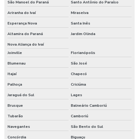
São Manoel do Paraná
Santo Antônio do Paraíso
Ariranha do Ivaí
Miraselva
Esperança Nova
Santa Inês
Altamira do Paraná
Jardim Olinda
Nova Aliança do Ivaí
Joinville
Florianópolis
Blumenau
São José
Itajaí
Chapecó
Palhoça
Criciúma
Jaraguá do Sul
Lages
Brusque
Balneário Camboriú
Tubarão
Camboriú
Navegantes
São Bento do Sul
Concórdia
Biguaçu