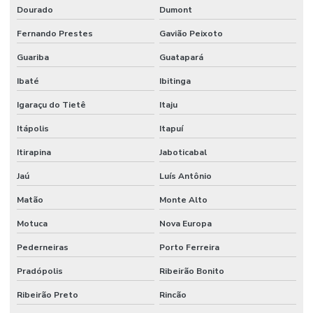
Dourado
Dumont
Fernando Prestes
Gavião Peixoto
Guariba
Guatapará
Ibaté
Ibitinga
Igaraçu do Tietê
Itaju
Itápolis
Itapuí
Itirapina
Jaboticabal
Jaú
Luís Antônio
Matão
Monte Alto
Motuca
Nova Europa
Pederneiras
Porto Ferreira
Pradópolis
Ribeirão Bonito
Ribeirão Preto
Rincão