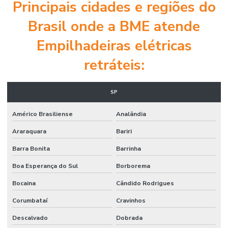
Principais cidades e regiões do
Brasil onde a BME atende
Empilhadeiras elétricas
retráteis:
SP
Américo Brasiliense
Analândia
Araraquara
Bariri
Barra Bonita
Barrinha
Boa Esperança do Sul
Borborema
Bocaina
Cândido Rodrigues
Corumbataí
Cravinhos
Descalvado
Dobrada