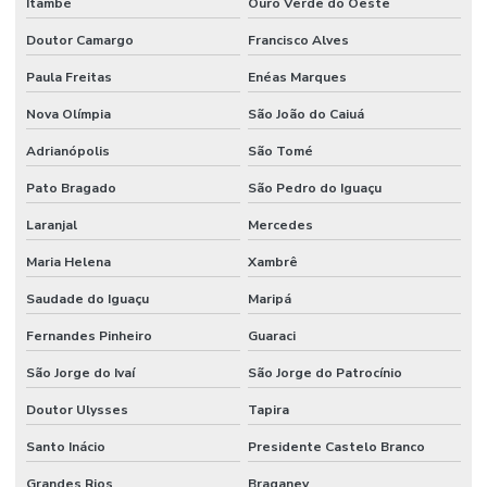
Itambé
Ouro Verde do Oeste
Doutor Camargo
Francisco Alves
Paula Freitas
Enéas Marques
Nova Olímpia
São João do Caiuá
Adrianópolis
São Tomé
Pato Bragado
São Pedro do Iguaçu
Laranjal
Mercedes
Maria Helena
Xambrê
Saudade do Iguaçu
Maripá
Fernandes Pinheiro
Guaraci
São Jorge do Ivaí
São Jorge do Patrocínio
Doutor Ulysses
Tapira
Santo Inácio
Presidente Castelo Branco
Grandes Rios
Braganey