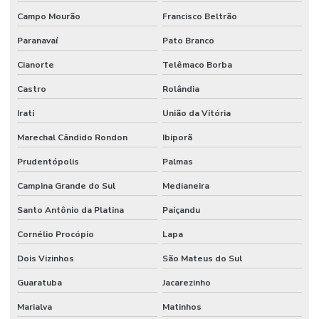
Campo Mourão
Francisco Beltrão
Paranavaí
Pato Branco
Cianorte
Telêmaco Borba
Castro
Rolândia
Irati
União da Vitória
Marechal Cândido Rondon
Ibiporã
Prudentópolis
Palmas
Campina Grande do Sul
Medianeira
Santo Antônio da Platina
Paiçandu
Cornélio Procópio
Lapa
Dois Vizinhos
São Mateus do Sul
Guaratuba
Jacarezinho
Marialva
Matinhos