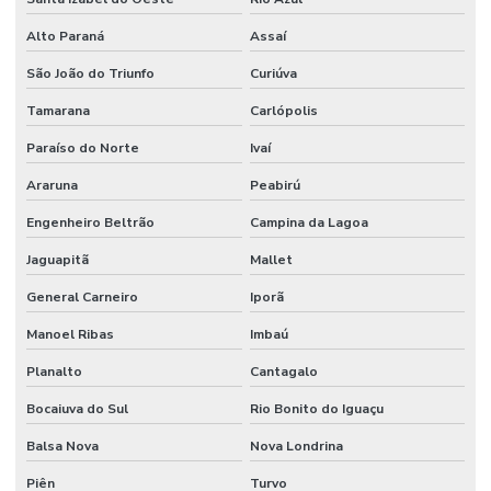
Alto Paraná
Assaí
São João do Triunfo
Curiúva
Tamarana
Carlópolis
Paraíso do Norte
Ivaí
Araruna
Peabirú
Engenheiro Beltrão
Campina da Lagoa
Jaguapitã
Mallet
General Carneiro
Iporã
Manoel Ribas
Imbaú
Planalto
Cantagalo
Bocaiuva do Sul
Rio Bonito do Iguaçu
Balsa Nova
Nova Londrina
Piên
Turvo