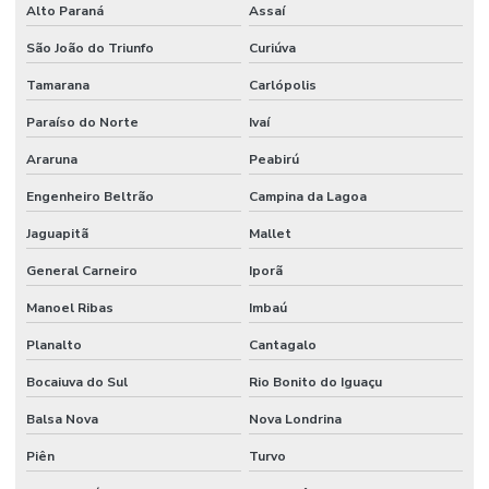
Alto Paraná
Assaí
São João do Triunfo
Curiúva
Tamarana
Carlópolis
Paraíso do Norte
Ivaí
Araruna
Peabirú
Engenheiro Beltrão
Campina da Lagoa
Jaguapitã
Mallet
General Carneiro
Iporã
Manoel Ribas
Imbaú
Planalto
Cantagalo
Bocaiuva do Sul
Rio Bonito do Iguaçu
Balsa Nova
Nova Londrina
Piên
Turvo