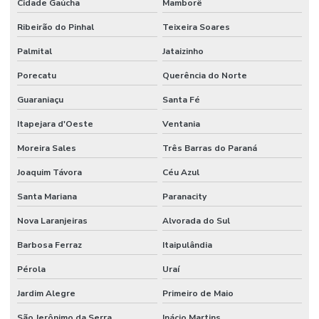
Cidade Gaúcha
Mamborê
Ribeirão do Pinhal
Teixeira Soares
Palmital
Jataizinho
Porecatu
Querência do Norte
Guaraniaçu
Santa Fé
Itapejara d'Oeste
Ventania
Moreira Sales
Três Barras do Paraná
Joaquim Távora
Céu Azul
Santa Mariana
Paranacity
Nova Laranjeiras
Alvorada do Sul
Barbosa Ferraz
Itaipulândia
Pérola
Uraí
Jardim Alegre
Primeiro de Maio
São Jerônimo da Serra
Inácio Martins