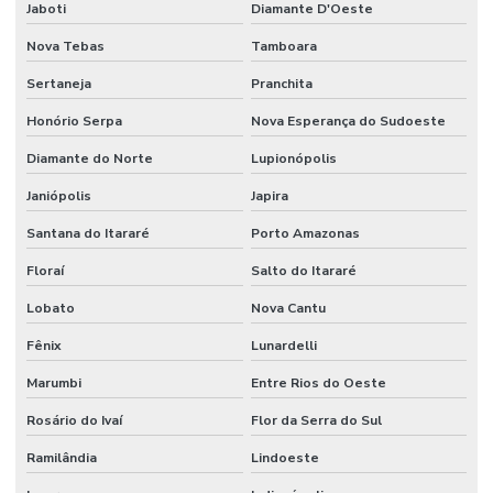
Jaboti
Diamante D'Oeste
Nova Tebas
Tamboara
Sertaneja
Pranchita
Honório Serpa
Nova Esperança do Sudoeste
Diamante do Norte
Lupionópolis
Janiópolis
Japira
Santana do Itararé
Porto Amazonas
Floraí
Salto do Itararé
Lobato
Nova Cantu
Fênix
Lunardelli
Marumbi
Entre Rios do Oeste
Rosário do Ivaí
Flor da Serra do Sul
Ramilândia
Lindoeste