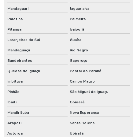
Mandaguari
Jaguariaíva
Palotina
Palmeira
Pitanga
Ivaiporã
Laranjeiras do Sul
Guaíra
Mandaguaçu
Rio Negro
Bandeirantes
Itaperuçu
Quedas do Iguaçu
Pontal do Paraná
Imbituva
Campo Magro
Pinhão
São Miguel do Iguaçu
Ibaiti
Goioerê
Mandirituba
Nova Esperança
Arapoti
Santa Helena
Astorga
Ubiratã