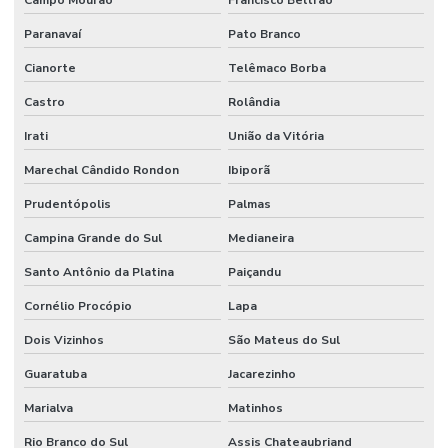
Campo Mourão
Francisco Beltrão
Paranavaí
Pato Branco
Cianorte
Telêmaco Borba
Castro
Rolândia
Irati
União da Vitória
Marechal Cândido Rondon
Ibiporã
Prudentópolis
Palmas
Campina Grande do Sul
Medianeira
Santo Antônio da Platina
Paiçandu
Cornélio Procópio
Lapa
Dois Vizinhos
São Mateus do Sul
Guaratuba
Jacarezinho
Marialva
Matinhos
Rio Branco do Sul
Assis Chateaubriand