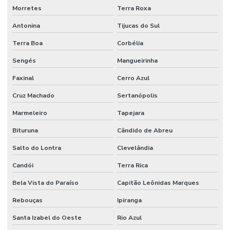
Morretes
Terra Roxa
Antonina
Tijucas do Sul
Terra Boa
Corbélia
Sengés
Mangueirinha
Faxinal
Cerro Azul
Cruz Machado
Sertanópolis
Marmeleiro
Tapejara
Bituruna
Cândido de Abreu
Salto do Lontra
Clevelândia
Candói
Terra Rica
Bela Vista do Paraíso
Capitão Leônidas Marques
Rebouças
Ipiranga
Santa Izabel do Oeste
Rio Azul