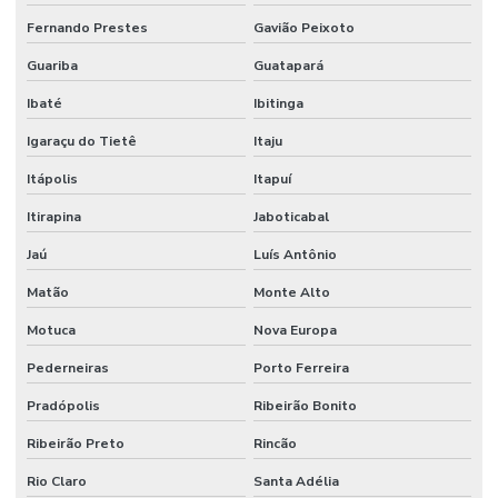
Fernando Prestes
Gavião Peixoto
Guariba
Guatapará
Ibaté
Ibitinga
Igaraçu do Tietê
Itaju
Itápolis
Itapuí
Itirapina
Jaboticabal
Jaú
Luís Antônio
Matão
Monte Alto
Motuca
Nova Europa
Pederneiras
Porto Ferreira
Pradópolis
Ribeirão Bonito
Ribeirão Preto
Rincão
Rio Claro
Santa Adélia