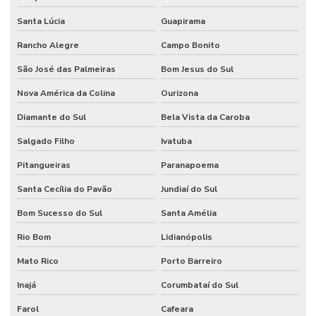
Santa Lúcia
Guapirama
Rancho Alegre
Campo Bonito
São José das Palmeiras
Bom Jesus do Sul
Nova América da Colina
Ourizona
Diamante do Sul
Bela Vista da Caroba
Salgado Filho
Ivatuba
Pitangueiras
Paranapoema
Santa Cecília do Pavão
Jundiaí do Sul
Bom Sucesso do Sul
Santa Amélia
Rio Bom
Lidianópolis
Mato Rico
Porto Barreiro
Inajá
Corumbataí do Sul
Farol
Cafeara