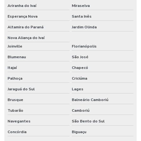
Ariranha do Ivaí
Miraselva
Esperança Nova
Santa Inês
Altamira do Paraná
Jardim Olinda
Nova Aliança do Ivaí
Joinville
Florianópolis
Blumenau
São José
Itajaí
Chapecó
Palhoça
Criciúma
Jaraguá do Sul
Lages
Brusque
Balneário Camboriú
Tubarão
Camboriú
Navegantes
São Bento do Sul
Concórdia
Biguaçu