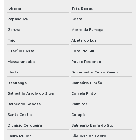
Ibirama
Três Barras
Papanduva
Seara
Garuva
Morro da Fumaça
Taió
Abelardo Luz
Otacílio Costa
Cocal do Sul
Massaranduba
Pouso Redondo
Ilhota
Governador Celso Ramos
Itapiranga
Balneário Rincão
Balneário Arroio do Silva
Correia Pinto
Balneário Gaivota
Palmitos
Santa Cecília
Corupá
Dionísio Cerqueira
Balneário Barra do Sul
Lauro Müller
São José do Cedro