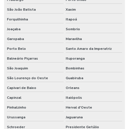
São João Batista
Xaxim
Forquilhinha
Itapoá
Joaçaba
Sombrio
Garopaba
Maravilha
Porto Belo
Santo Amaro da Imperatriz
Balneário Piçarras
Ituporanga
São Joaquim
Bombinhas
São Lourenço do Oeste
Guabiruba
Capivari de Baixo
Orleans
Capinzal
Itaiópolis
Pinhalzinho
Herval d'Oeste
Urussanga
Jaguaruna
Schroeder
Presidente Getúlio