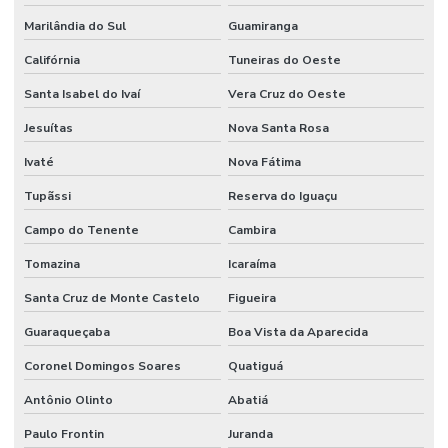
Marilândia do Sul
Guamiranga
Califórnia
Tuneiras do Oeste
Santa Isabel do Ivaí
Vera Cruz do Oeste
Jesuítas
Nova Santa Rosa
Ivaté
Nova Fátima
Tupãssi
Reserva do Iguaçu
Campo do Tenente
Cambira
Tomazina
Icaraíma
Santa Cruz de Monte Castelo
Figueira
Guaraqueçaba
Boa Vista da Aparecida
Coronel Domingos Soares
Quatiguá
Antônio Olinto
Abatiá
Paulo Frontin
Juranda