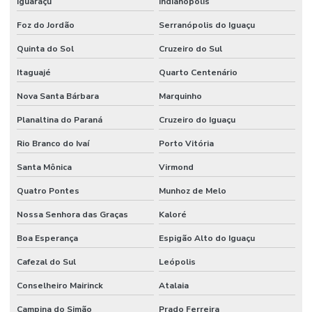
Iguaraçu
Indianópolis
Foz do Jordão
Serranópolis do Iguaçu
Quinta do Sol
Cruzeiro do Sul
Itaguajé
Quarto Centenário
Nova Santa Bárbara
Marquinho
Planaltina do Paraná
Cruzeiro do Iguaçu
Rio Branco do Ivaí
Porto Vitória
Santa Mônica
Virmond
Quatro Pontes
Munhoz de Melo
Nossa Senhora das Graças
Kaloré
Boa Esperança
Espigão Alto do Iguaçu
Cafezal do Sul
Leópolis
Conselheiro Mairinck
Atalaia
Campina do Simão
Prado Ferreira