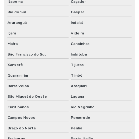
Itapema
Caçador
Rio do Sul
Gaspar
Araranguá
Indaial
Içara
Videira
Mafra
Canoinhas
São Francisco do Sul
Imbituba
Xanxerê
Tijucas
Guaramirim
Timbó
Barra Velha
Araquari
São Miguel do Oeste
Laguna
Curitibanos
Rio Negrinho
Campos Novos
Pomerode
Braço do Norte
Penha
Fraiburgo
Porto União