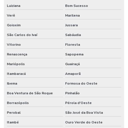
Luiziana
Bom Sucesso
Verê
Marilena
Goioxim
Jussara
São Carlos do Ivaí
Sabáudia
Vitorino
Floresta
Renascença
Sapopema
Mariópolis
Guairaçá
Itambaracá
Amaporã
Ibema
Formosa do Oeste
Boa Ventura de São Roque
Pinhalão
Borrazópolis
Pérola d'Oeste
Perobal
São José da Boa Vista
Itambé
Ouro Verde do Oeste