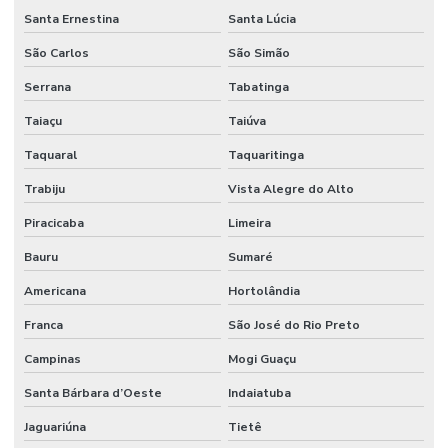
Santa Ernestina
Santa Lúcia
São Carlos
São Simão
Serrana
Tabatinga
Taiaçu
Taiúva
Taquaral
Taquaritinga
Trabiju
Vista Alegre do Alto
Piracicaba
Limeira
Bauru
Sumaré
Americana
Hortolândia
Franca
São José do Rio Preto
Campinas
Mogi Guaçu
Santa Bárbara d’Oeste
Indaiatuba
Jaguariúna
Tietê