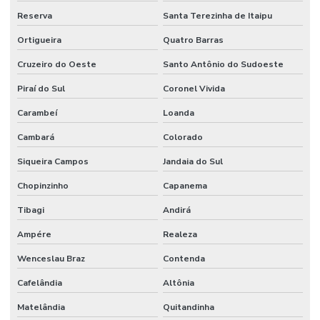
Reserva
Santa Terezinha de Itaipu
Ortigueira
Quatro Barras
Cruzeiro do Oeste
Santo Antônio do Sudoeste
Piraí do Sul
Coronel Vivida
Carambeí
Loanda
Cambará
Colorado
Siqueira Campos
Jandaia do Sul
Chopinzinho
Capanema
Tibagi
Andirá
Ampére
Realeza
Wenceslau Braz
Contenda
Cafelândia
Altônia
Matelândia
Quitandinha