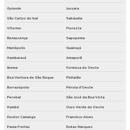
Goioxim
Jussara
São Carlos do Ivaí
Sabáudia
Vitorino
Floresta
Renascença
Sapopema
Mariópolis
Guairaçá
Itambaracá
Amaporã
Ibema
Formosa do Oeste
Boa Ventura de São Roque
Pinhalão
Borrazópolis
Pérola d'Oeste
Perobal
São José da Boa Vista
Itambé
Ouro Verde do Oeste
Doutor Camargo
Francisco Alves
Paula Freitas
Enéas Marques