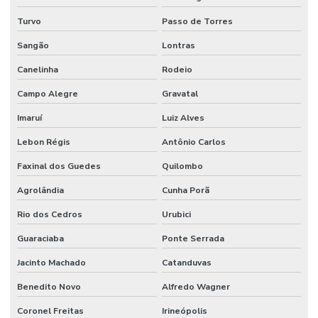
Turvo
Passo de Torres
Sangão
Lontras
Canelinha
Rodeio
Campo Alegre
Gravatal
Imaruí
Luiz Alves
Lebon Régis
Antônio Carlos
Faxinal dos Guedes
Quilombo
Agrolândia
Cunha Porã
Rio dos Cedros
Urubici
Guaraciaba
Ponte Serrada
Jacinto Machado
Catanduvas
Benedito Novo
Alfredo Wagner
Coronel Freitas
Irineópolis