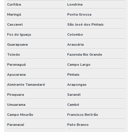
Curitiba
Londrina
Maringá
Ponta Grossa
Cascavel
São José dos Pinhais
Foz do Iguaçu
Colombo
Guarapuava
Araucária
Toledo
Fazenda Rio Grande
Paranaguá
Campo Largo
Apucarana
Pinhais
Almirante Tamandaré
Arapongas
Piraquara
Sarandi
Umuarama
Cambé
Campo Mourão
Francisco Beltrão
Paranavaí
Pato Branco