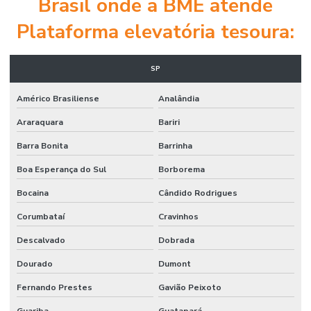
Brasil onde a BME atende
Plataforma elevatória tesoura:
SP
Américo Brasiliense
Analândia
Araraquara
Bariri
Barra Bonita
Barrinha
Boa Esperança do Sul
Borborema
Bocaina
Cândido Rodrigues
Corumbataí
Cravinhos
Descalvado
Dobrada
Dourado
Dumont
Fernando Prestes
Gavião Peixoto
Guariba
Guatapará