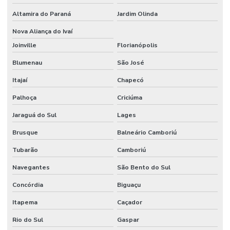
Altamira do Paraná
Jardim Olinda
Nova Aliança do Ivaí
Joinville
Florianópolis
Blumenau
São José
Itajaí
Chapecó
Palhoça
Criciúma
Jaraguá do Sul
Lages
Brusque
Balneário Camboriú
Tubarão
Camboriú
Navegantes
São Bento do Sul
Concórdia
Biguaçu
Itapema
Caçador
Rio do Sul
Gaspar