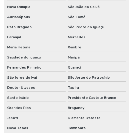
Nova Olímpia
São João do Caiuá
Adrianópolis
São Tomé
Pato Bragado
São Pedro do Iguaçu
Laranjal
Mercedes
Maria Helena
Xambrê
Saudade do Iguaçu
Maripá
Fernandes Pinheiro
Guaraci
São Jorge do Ivaí
São Jorge do Patrocínio
Doutor Ulysses
Tapira
Santo Inácio
Presidente Castelo Branco
Grandes Rios
Braganey
Jaboti
Diamante D'Oeste
Nova Tebas
Tamboara