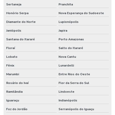
Sertaneja
Pranchita
Honório Serpa
Nova Esperança do Sudoeste
Diamante do Norte
Lupionópolis
Janiópolis
Japira
Santana do Itararé
Porto Amazonas
Floraí
Salto do Itararé
Lobato
Nova Cantu
Fênix
Lunardelli
Marumbi
Entre Rios do Oeste
Rosário do Ivaí
Flor da Serra do Sul
Ramilândia
Lindoeste
Iguaraçu
Indianópolis
Foz do Jordão
Serranópolis do Iguaçu