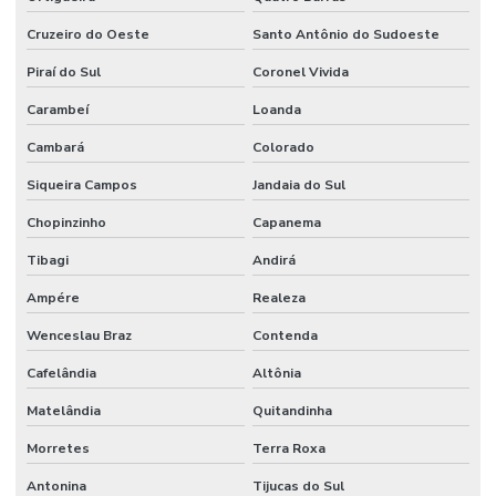
Cruzeiro do Oeste
Santo Antônio do Sudoeste
Piraí do Sul
Coronel Vivida
Carambeí
Loanda
Cambará
Colorado
Siqueira Campos
Jandaia do Sul
Chopinzinho
Capanema
Tibagi
Andirá
Ampére
Realeza
Wenceslau Braz
Contenda
Cafelândia
Altônia
Matelândia
Quitandinha
Morretes
Terra Roxa
Antonina
Tijucas do Sul