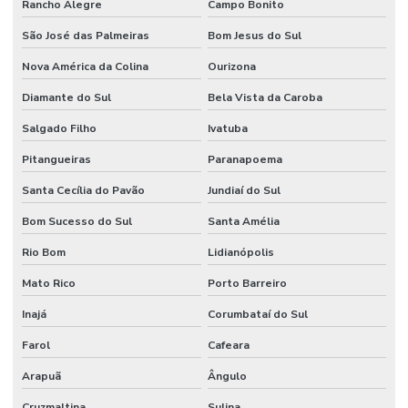
Rancho Alegre
Campo Bonito
São José das Palmeiras
Bom Jesus do Sul
Nova América da Colina
Ourizona
Diamante do Sul
Bela Vista da Caroba
Salgado Filho
Ivatuba
Pitangueiras
Paranapoema
Santa Cecília do Pavão
Jundiaí do Sul
Bom Sucesso do Sul
Santa Amélia
Rio Bom
Lidianópolis
Mato Rico
Porto Barreiro
Inajá
Corumbataí do Sul
Farol
Cafeara
Arapuã
Ângulo
Cruzmaltina
Sulina