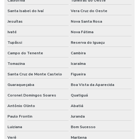
Califórnia
Tuneiras do Oeste
Santa Isabel do Ivaí
Vera Cruz do Oeste
Jesuítas
Nova Santa Rosa
Ivaté
Nova Fátima
Tupãssi
Reserva do Iguaçu
Campo do Tenente
Cambira
Tomazina
Icaraíma
Santa Cruz de Monte Castelo
Figueira
Guaraqueçaba
Boa Vista da Aparecida
Coronel Domingos Soares
Quatiguá
Antônio Olinto
Abatiá
Paulo Frontin
Juranda
Luiziana
Bom Sucesso
Verê
Marilena