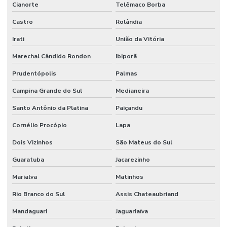
Cianorte
Telêmaco Borba
Castro
Rolândia
Irati
União da Vitória
Marechal Cândido Rondon
Ibiporã
Prudentópolis
Palmas
Campina Grande do Sul
Medianeira
Santo Antônio da Platina
Paiçandu
Cornélio Procópio
Lapa
Dois Vizinhos
São Mateus do Sul
Guaratuba
Jacarezinho
Marialva
Matinhos
Rio Branco do Sul
Assis Chateaubriand
Mandaguari
Jaguariaíva