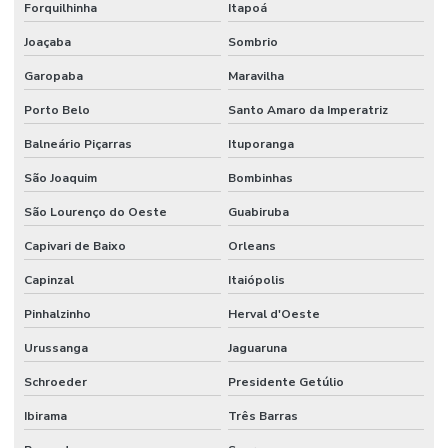
Forquilhinha
Itapoá
Joaçaba
Sombrio
Garopaba
Maravilha
Porto Belo
Santo Amaro da Imperatriz
Balneário Piçarras
Ituporanga
São Joaquim
Bombinhas
São Lourenço do Oeste
Guabiruba
Capivari de Baixo
Orleans
Capinzal
Itaiópolis
Pinhalzinho
Herval d'Oeste
Urussanga
Jaguaruna
Schroeder
Presidente Getúlio
Ibirama
Três Barras