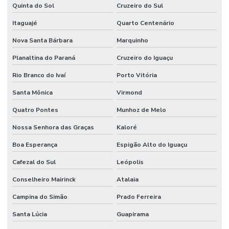
Quinta do Sol
Cruzeiro do Sul
Itaguajé
Quarto Centenário
Nova Santa Bárbara
Marquinho
Planaltina do Paraná
Cruzeiro do Iguaçu
Rio Branco do Ivaí
Porto Vitória
Santa Mônica
Virmond
Quatro Pontes
Munhoz de Melo
Nossa Senhora das Graças
Kaloré
Boa Esperança
Espigão Alto do Iguaçu
Cafezal do Sul
Leópolis
Conselheiro Mairinck
Atalaia
Campina do Simão
Prado Ferreira
Santa Lúcia
Guapirama