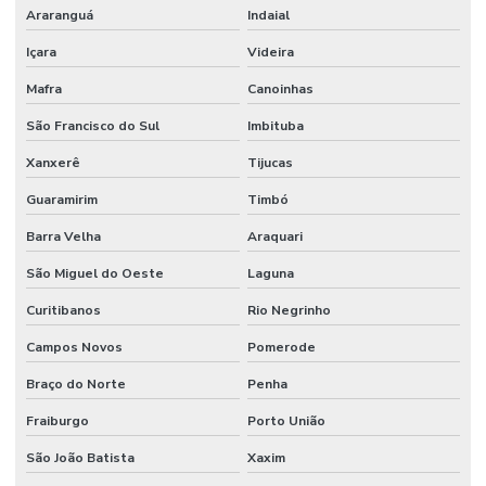
Araranguá
Indaial
Içara
Videira
Mafra
Canoinhas
São Francisco do Sul
Imbituba
Xanxerê
Tijucas
Guaramirim
Timbó
Barra Velha
Araquari
São Miguel do Oeste
Laguna
Curitibanos
Rio Negrinho
Campos Novos
Pomerode
Braço do Norte
Penha
Fraiburgo
Porto União
São João Batista
Xaxim