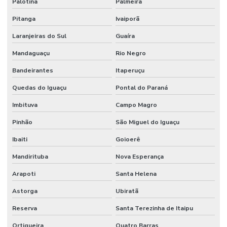
Palotina
Palmeira
Pitanga
Ivaiporã
Laranjeiras do Sul
Guaíra
Mandaguaçu
Rio Negro
Bandeirantes
Itaperuçu
Quedas do Iguaçu
Pontal do Paraná
Imbituva
Campo Magro
Pinhão
São Miguel do Iguaçu
Ibaiti
Goioerê
Mandirituba
Nova Esperança
Arapoti
Santa Helena
Astorga
Ubiratã
Reserva
Santa Terezinha de Itaipu
Ortigueira
Quatro Barras