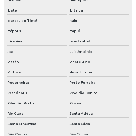
Ibaté
Ibitinga
Igaraçu do Tietê
Itaju
Itápolis
Itapuí
Itirapina
Jaboticabal
Jaú
Luís Antônio
Matão
Monte Alto
Motuca
Nova Europa
Pederneiras
Porto Ferreira
Pradópolis
Ribeirão Bonito
Ribeirão Preto
Rincão
Rio Claro
Santa Adélia
Santa Ernestina
Santa Lúcia
São Carlos
São Simão