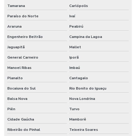
Tamarana
Carlópolis
Paraíso do Norte
Ivaí
Araruna
Peabirú
Engenheiro Beltrão
Campina da Lagoa
Jaguapitã
Mallet
General Carneiro
Iporã
Manoel Ribas
Imbaú
Planalto
Cantagalo
Bocaiuva do Sul
Rio Bonito do Iguaçu
Balsa Nova
Nova Londrina
Piên
Turvo
Cidade Gaúcha
Mamborê
Ribeirão do Pinhal
Teixeira Soares