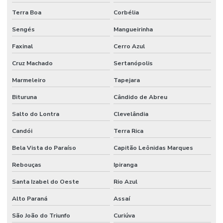
Terra Boa
Corbélia
Sengés
Mangueirinha
Faxinal
Cerro Azul
Cruz Machado
Sertanópolis
Marmeleiro
Tapejara
Bituruna
Cândido de Abreu
Salto do Lontra
Clevelândia
Candói
Terra Rica
Bela Vista do Paraíso
Capitão Leônidas Marques
Rebouças
Ipiranga
Santa Izabel do Oeste
Rio Azul
Alto Paraná
Assaí
São João do Triunfo
Curiúva