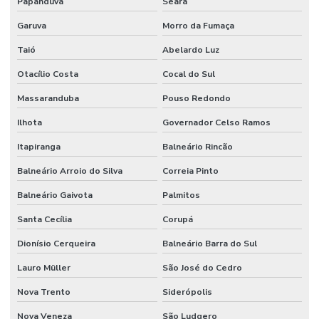
Papanduva
Seara
Garuva
Morro da Fumaça
Taió
Abelardo Luz
Otacílio Costa
Cocal do Sul
Massaranduba
Pouso Redondo
Ilhota
Governador Celso Ramos
Itapiranga
Balneário Rincão
Balneário Arroio do Silva
Correia Pinto
Balneário Gaivota
Palmitos
Santa Cecília
Corupá
Dionísio Cerqueira
Balneário Barra do Sul
Lauro Müller
São José do Cedro
Nova Trento
Siderópolis
Nova Veneza
São Ludgero