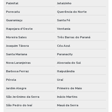
Palmital
Jataizinho
Porecatu
Querência do Norte
Guaraniaçu
Santa Fé
Itapejara d'Oeste
Ventania
Moreira Sales
Três Barras do Paraná
Joaquim Távora
Céu Azul
Santa Mariana
Paranacity
Nova Laranjeiras
Alvorada do Sul
Barbosa Ferraz
Itaipulândia
Pérola
Uraí
Jardim Alegre
Primeiro de Maio
São Jerônimo da Serra
Inácio Martins
São Pedro do Ivaí
Mauá da Serra