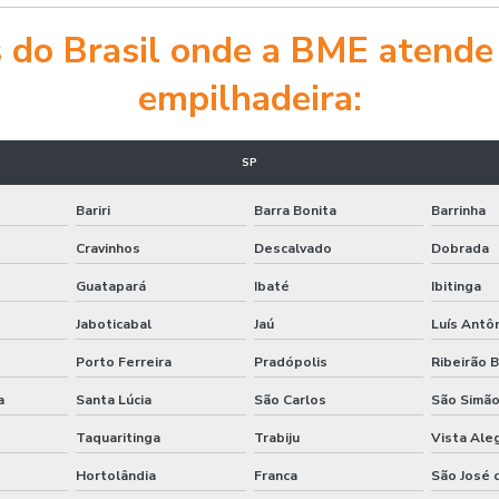
es do Brasil onde a BME atende
empilhadeira:
SP
Bariri
Barra Bonita
Barrinha
Cravinhos
Descalvado
Dobrada
Guatapará
Ibaté
Ibitinga
Jaboticabal
Jaú
Luís Antô
Porto Ferreira
Pradópolis
Ribeirão 
a
Santa Lúcia
São Carlos
São Simã
Taquaritinga
Trabiju
Vista Ale
Hortolândia
Franca
São José 