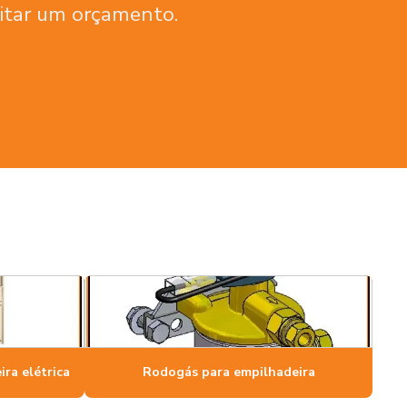
citar um orçamento.
ira elétrica
Rodogás para empilhadeira