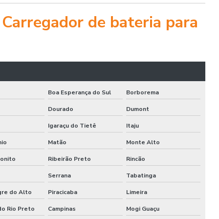
 Carregador de bateria para
Boa Esperança do Sul
Borborema
Dourado
Dumont
Igaraçu do Tietê
Itaju
nio
Matão
Monte Alto
Bonito
Ribeirão Preto
Rincão
o
Serrana
Tabatinga
gre do Alto
Piracicaba
Limeira
do Rio Preto
Campinas
Mogi Guaçu