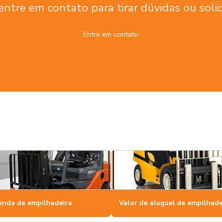
entre em contato para tirar dúvidas ou soli
Entre em contato
enda de empilhadeira
Valor de aluguel de empilhade