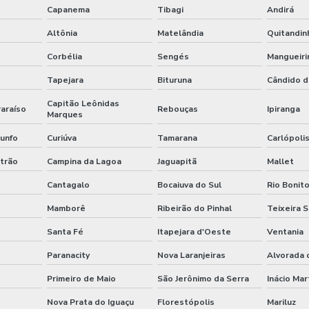
Capanema
Tibagi
Andirá
Altônia
Matelândia
Quitandin
Corbélia
Sengés
Mangueiri
Tapejara
Bituruna
Cândido d
Capitão Leônidas
Paraíso
Rebouças
Ipiranga
Marques
iunfo
Curiúva
Tamarana
Carlópoli
trão
Campina da Lagoa
Jaguapitã
Mallet
Cantagalo
Bocaiuva do Sul
Rio Bonito
Mamborê
Ribeirão do Pinhal
Teixeira 
Santa Fé
Itapejara d'Oeste
Ventania
Paranacity
Nova Laranjeiras
Alvorada 
Primeiro de Maio
São Jerônimo da Serra
Inácio Mar
Nova Prata do Iguaçu
Florestópolis
Mariluz