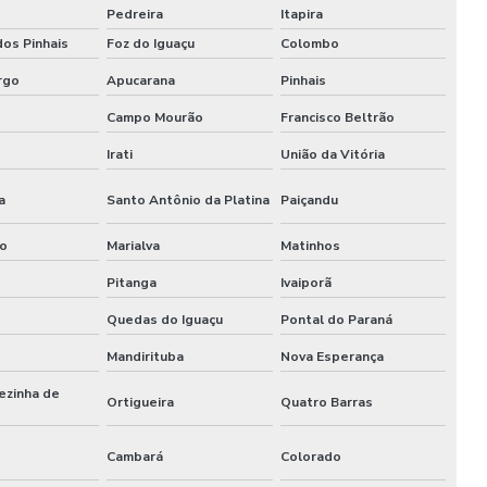
Pedreira
Itapira
dos Pinhais
Foz do Iguaçu
Colombo
rgo
Apucarana
Pinhais
Campo Mourão
Francisco Beltrão
Irati
União da Vitória
a
Santo Antônio da Platina
Paiçandu
ho
Marialva
Matinhos
Pitanga
Ivaiporã
Quedas do Iguaçu
Pontal do Paraná
Mandirituba
Nova Esperança
ezinha de
Ortigueira
Quatro Barras
Cambará
Colorado