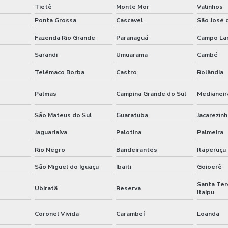
Tietê
Monte Mor
Valinhos
Ponta Grossa
Cascavel
São José 
Fazenda Rio Grande
Paranaguá
Campo La
Sarandi
Umuarama
Cambé
Telêmaco Borba
Castro
Rolândia
Palmas
Campina Grande do Sul
Medianeir
São Mateus do Sul
Guaratuba
Jacarezin
Jaguariaíva
Palotina
Palmeira
Rio Negro
Bandeirantes
Itaperuçu
São Miguel do Iguaçu
Ibaiti
Goioerê
Santa Ter
Ubiratã
Reserva
Itaipu
Coronel Vivida
Carambeí
Loanda