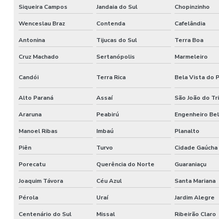
Siqueira Campos
Jandaia do Sul
Chopinzinho
Wenceslau Braz
Contenda
Cafelândia
Antonina
Tijucas do Sul
Terra Boa
Cruz Machado
Sertanópolis
Marmeleiro
Candói
Terra Rica
Bela Vista do 
Alto Paraná
Assaí
São João do Tr
Araruna
Peabirú
Engenheiro Bel
Manoel Ribas
Imbaú
Planalto
Piên
Turvo
Cidade Gaúcha
Porecatu
Querência do Norte
Guaraniaçu
Joaquim Távora
Céu Azul
Santa Mariana
Pérola
Uraí
Jardim Alegre
Centenário do Sul
Missal
Ribeirão Claro