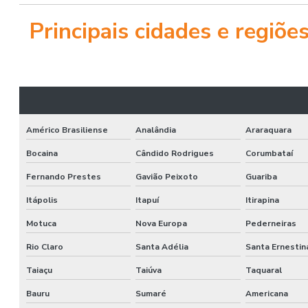
Principais cidades e regiõ
Américo Brasiliense
Analândia
Araraquara
Bocaina
Cândido Rodrigues
Corumbataí
Fernando Prestes
Gavião Peixoto
Guariba
Itápolis
Itapuí
Itirapina
Motuca
Nova Europa
Pederneiras
Rio Claro
Santa Adélia
Santa Ernestin
Taiaçu
Taiúva
Taquaral
Bauru
Sumaré
Americana