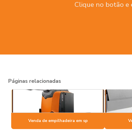
Clique no botão e 
Páginas relacionadas
Venda de empilhadeira em sp
V