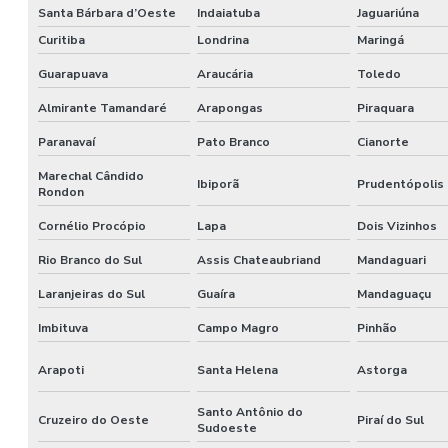
Santa Bárbara d’Oeste
Indaiatuba
Jaguariúna
Curitiba
Londrina
Maringá
Guarapuava
Araucária
Toledo
Almirante Tamandaré
Arapongas
Piraquara
Paranavaí
Pato Branco
Cianorte
Marechal Cândido
Ibiporã
Prudentópolis
Rondon
Cornélio Procópio
Lapa
Dois Vizinhos
Rio Branco do Sul
Assis Chateaubriand
Mandaguari
Laranjeiras do Sul
Guaíra
Mandaguaçu
Imbituva
Campo Magro
Pinhão
Arapoti
Santa Helena
Astorga
Santo Antônio do
Cruzeiro do Oeste
Piraí do Sul
Sudoeste