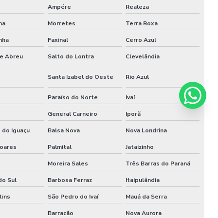
Ampére
Realeza
ha
Morretes
Terra Roxa
nha
Faxinal
Cerro Azul
e Abreu
Salto do Lontra
Clevelândia
Santa Izabel do Oeste
Rio Azul
s
Paraíso do Norte
Ivaí
General Carneiro
Iporã
 do Iguaçu
Balsa Nova
Nova Londrina
Soares
Palmital
Jataizinho
Moreira Sales
Três Barras do Paraná
do Sul
Barbosa Ferraz
Itaipulândia
tins
São Pedro do Ivaí
Mauá da Serra
Barracão
Nova Aurora